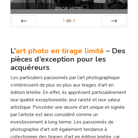
@NOIR ARTIST
1
de
9
Préc
Suiv.
L’
art photo en tirage limité
– Des
pièces d’exception pour les
acquéreurs
Les particuliers passionnés par l’art photographique
s’intéressent de plus en plus aux tirages d’art en
édition limitée. En effet, ils apprécient particulièrement
leur qualité exceptionnelle, leur rareté et leur valeur
artistique. Posséder une œuvre d’art unique et signée
Sélection De Pap
par l’artiste est ainsi considéré comme un
investissement à long terme. Les passionnés de
Tirage FineArt
Encadrements Et
photographie d’art ont également tendance à
collectionner des tirages d’art en édition limitée, car
Papiers Labellisés