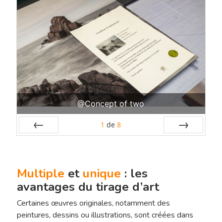
Hit enter to search or ESC to close
@Concept of two
1
de
8
Préc
Suiv.
Multiple
et
unique
: les
avantages du tirage d’art
Certaines œuvres originales, notamment des
peintures, dessins ou illustrations, sont créées dans