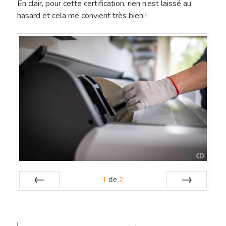
Sélection De Pap
En clair, pour cette certification, rien n’est laissé au
hasard et cela me convient très bien !
Tirage FineArt
Encadrements Et
Papiers Labellisés
Finitions
Papier Exceptionnel
Reproduction D’
Papier HDEF – Prémi
Traitement De L’
Contact
Le Blog De L’atel
1
de
2
Préc
Suiv.