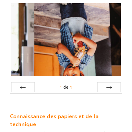
1
de
4
Préc
Suiv.
C
onnaissance des papiers et de la
technique