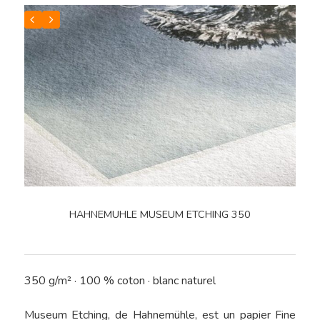
Sélection De Pap
Tirage FineArt
Encadrements Et
HAHNEMUHLE MUSEUM ETCHING 350
Papiers Labellisés
Finitions
Papier Exceptionnel
Reproduction D’
350 g/m² · 100 % coton · blanc naturel
Papier HDEF – Prémi
Traitement De L’
Museum Etching, de Hahnemühle, est un papier Fine