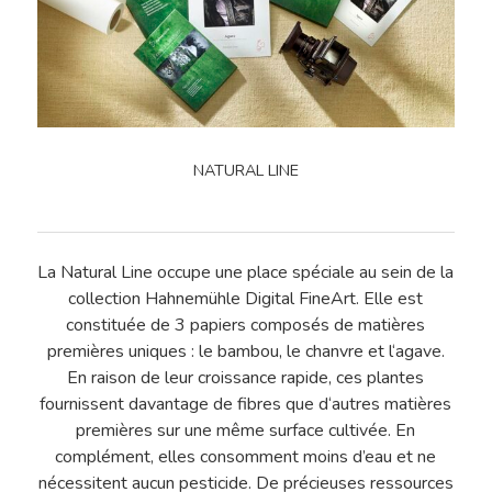
Tirage FineArt
Encadrements Et
Papiers Labellisés
Finitions
Papier Exceptionnel
Reproduction D’
Papier HDEF – Prémi
Traitement De L’
NATURAL LINE
Contact
Le Blog De L’atel
La Natural Line occupe une place spéciale au sein de la
collection Hahnemühle Digital FineArt. Elle est
constituée de 3 papiers composés de matières
premières uniques : le bambou, le chanvre et l‘agave.
En raison de leur croissance rapide, ces plantes
fournissent davantage de fibres que d‘autres matières
premières sur une même surface cultivée. En
complément, elles consomment moins d’eau et ne
nécessitent aucun pesticide. De précieuses ressources