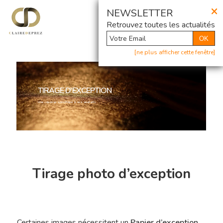
×
@ Newsletter
NEWSLETTER
Retrouvez toutes les actualités
OK
[ne plus afficher cette fenêtre]
TIRAGE D'EXCEPTION
Une réponse spécifique à vos souhaits
Tirage photo d’exception
Certaines images nécessitent un
Papier d’exception