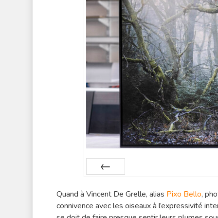
Préc
Quand à Vincent De Grelle, alias
Pixo Bello
, ph
connivence avec les oiseaux à l’expressivité inte
se doit de faire presque sentir leurs plumes sou