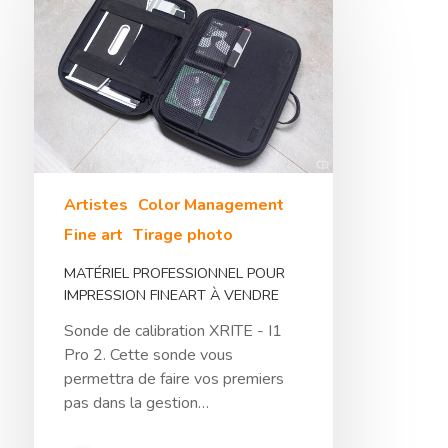
Artistes
Color Management
Fine art
Tirage photo
MATÉRIEL PROFESSIONNEL POUR
IMPRESSION FINEART À VENDRE
Sonde de calibration XRITE - I1
Hit enter to search or ESC to close
Pro 2. Cette sonde vous
permettra de faire vos premiers
pas dans la gestion…