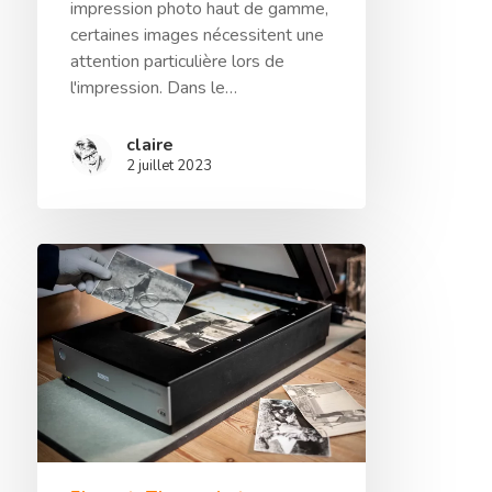
impression photo haut de gamme,
certaines images nécessitent une
attention particulière lors de
l'impression. Dans le…
claire
2 juillet 2023
Sélection De Pap
Tirage FineArt
Encadrements Et
Papiers Labellisés
Finitions
Papier Exceptionnel
Reproduction D’
Papier HDEF – Prémi
Traitement De L’