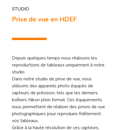
STUDIO
Prise de vue en HDEF
Depuis quelques temps nous réalisons les
Sélection De Pap
reproductions de tableaux uniquement à notre
studio.
Tirage FineArt
Encadrements Et
Dans notre studio de prise de vue, nous
utilisons des appareils photo équipés de
Papiers Labellisés
Finitions
capteurs de précision, tels que les derniers
Papier Exceptionnel
boîtiers Nikon plein format. Ces équipements
Reproduction D’
nous permettent de réaliser des prises de vue
Papier HDEF – Prémi
photographiques pour reproduire fidèlement
Traitement De L’
vos tableaux.
Grâce à la haute résolution de ces capteurs,