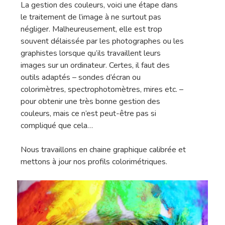
Reproduction D’
La gestion des couleurs,
voici une étape dans
Papier HDEF – Prémi
le traitement de l’image à ne surtout pas
Traitement De L’
négliger. Malheureusement, elle est trop
souvent délaissée par les photographes ou les
Contact
graphistes lorsque qu’ils travaillent leurs
images sur un ordinateur. Certes, il faut des
Le Blog De L’atel
outils adaptés – sondes d’écran ou
colorimètres, spectrophotomètres, mires etc. –
pour obtenir une très bonne gestion des
couleurs, mais ce n’est peut-être pas si
compliqué que cela…
Nous travaillons en chaine graphique calibrée et
mettons à jour nos profils colorimétriques.