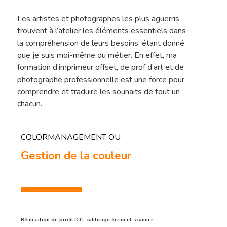
Les artistes et photographes les plus aguerris
trouvent à l’atelier les éléments essentiels dans
la compréhension de leurs besoins, étant donné
que je suis moi-même du métier. En effet, ma
formation d’imprimeur offset, de prof d’art et de
photographe professionnelle est une force pour
comprendre et traduire les souhaits de tout un
chacun.
COLORMANAGEMENT OU
Gestion de la couleur
Sélection De Pap
Tirage FineArt
Encadrements Et
Papiers Labellisés
Finitions
Réalisation de profil ICC, calibrage écran et scanner.
Papier Exceptionnel