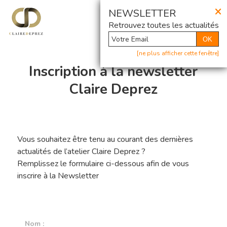
×
@ Newsletter
NEWSLETTER
Retrouvez toutes les actualités
OK
[ne plus afficher cette fenêtre]
Inscription à la newsletter
Claire Deprez
Vous souhaitez être tenu au courant des dernières
actualités de l’atelier Claire Deprez ?
Hit enter to search or ESC to close
Remplissez le formulaire ci-dessous afin de vous
inscrire à la Newsletter
Nom :