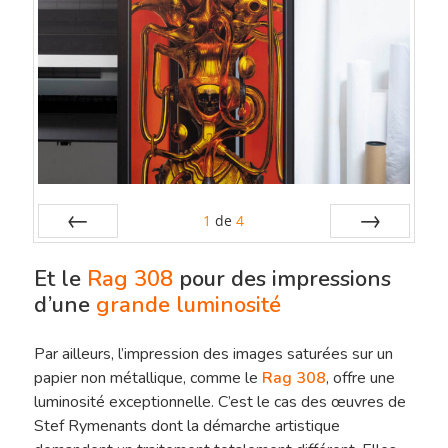
Sélection De Pap
Tirage FineArt
Encadrements Et
Papiers Labellisés
Finitions
Papier Exceptionnel
Reproduction D’
Papier HDEF – Prémi
Traitement De L’
1
de
4
Préc
Suiv.
Contact
Et le
Rag 308
pour des impressions
d’une
grande luminosité
Le Blog De L’atel
Par ailleurs, l’impression des images saturées sur un
papier non métallique, comme le
Rag 308
, offre une
luminosité exceptionnelle. C’est le cas des œuvres de
Stef Rymenants dont la démarche artistique