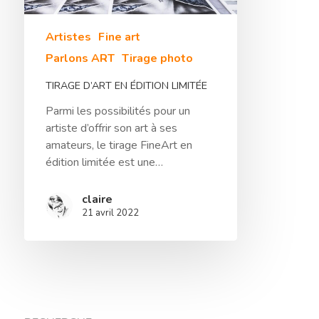
Sélection De Pap
Artistes
Fine art
Parlons ART
Tirage photo
Tirage FineArt
Encadrements Et
TIRAGE D’ART EN ÉDITION LIMITÉE
Papiers Labellisés
Finitions
Parmi les possibilités pour un
Papier Exceptionnel
Reproduction D’
artiste d’offrir son art à ses
Papier HDEF – Prémi
amateurs, le tirage FineArt en
Traitement De L’
édition limitée est une…
Contact
claire
21 avril 2022
Le Blog De L’atel