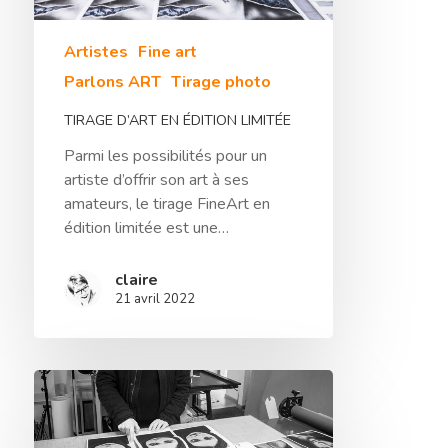
Artistes
Fine art
Parlons ART
Tirage photo
TIRAGE D’ART EN ÉDITION LIMITÉE
Parmi les possibilités pour un
artiste d’offrir son art à ses
amateurs, le tirage FineArt en
édition limitée est une…
claire
Sélection De Pap
21 avril 2022
Tirage FineArt
Encadrements Et
Papiers Labellisés
Finitions
Papier Exceptionnel
Reproduction D’
Papier HDEF – Prémi