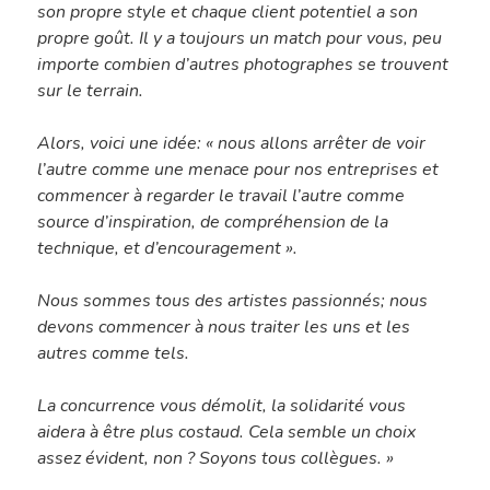
son propre style et chaque client potentiel a son
propre goût. Il y a toujours un match pour vous, peu
importe combien d’autres photographes se trouvent
sur le terrain.
Alors, voici une idée: « nous allons arrêter de voir
l’autre comme une menace pour nos entreprises et
commencer à regarder le travail l’autre comme
source d’inspiration, de compréhension de la
technique, et d’encouragement ».
Sélection De Pap
Nous sommes tous des artistes passionnés; nous
devons commencer à nous traiter les uns et les
Tirage FineArt
Encadrements Et
autres comme tels.
Papiers Labellisés
Finitions
La concurrence vous démolit, la solidarité vous
Papier Exceptionnel
aidera à être plus costaud. Cela semble un choix
Reproduction D’
assez évident, non ? Soyons tous collègues. »
Papier HDEF – Prémi