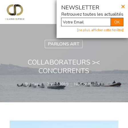
×
@ Newsletter
NEWSLETTER
Retrouvez toutes les actualités
OK
[ne plus afficher cette fenêtre]
PARLONS ART
COLLABORATEURS ><
CONCURRENTS
By
claire
2 avril 2019
No Comments