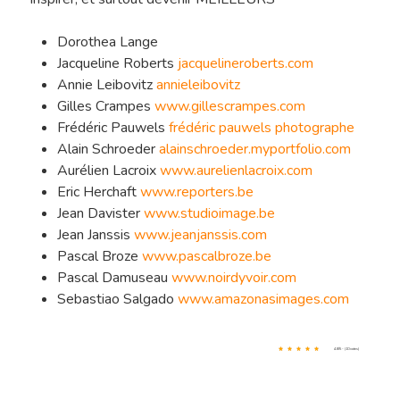
Dorothea Lange
Jacqueline Roberts
jacquelineroberts.com
Annie Leibovitz
annieleibovitz
Gilles Crampes
www.gillescrampes.com
Frédéric Pauwels
frédéric pauwels photographe
Alain Schroeder
alainschroeder.myportfolio.com
Aurélien Lacroix
www.aurelienlacroix.com
Eric Herchaft
www.reporters.be
Jean Davister
www.studioimage.be
Jean Janssis
www.jeanjanssis.com
Pascal Broze
www.pascalbroze.be
Pascal Damuseau
www.noirdyvoir.com
Sebastiao Salgado
www.amazonasimages.com
4.8/5 - (10 votes)