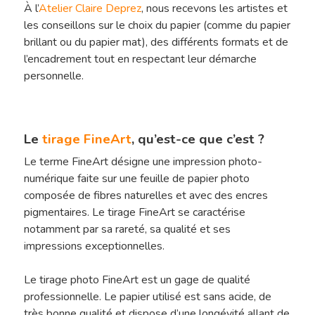
À l’
Atelier Claire Deprez
, nous recevons les artistes et
les conseillons sur le choix du papier (comme du papier
brillant ou du papier mat), des différents formats et de
l’encadrement tout en respectant leur démarche
personnelle.
Le
tirage FineArt
, qu’est-ce que c’est ?
Le terme FineArt désigne une impression photo-
numérique faite sur une feuille de papier photo
composée de fibres naturelles et avec des encres
pigmentaires. Le tirage FineArt se caractérise
notamment par sa rareté, sa qualité et ses
impressions exceptionnelles.
Le tirage photo FineArt est un gage de qualité
Hit enter to search or ESC to close
professionnelle. Le papier utilisé est sans acide, de
très bonne qualité et dispose d’une longévité allant de