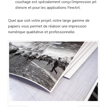
couchage est spécialement conçu l’impression jet
d’encre et pour les applications FineArt.
Sélection De Pap
Tirage FineArt
Encadrements Et
Quel que soit votre projet, notre large gamme de
papiers vous permet de réaliser une impression
Papiers Labellisés
Finitions
numérique qualitative et professionnelle.
Papier Exceptionnel
Reproduction D’
Papier HDEF – Prémi
Traitement De L’
Contact
Le Blog De L’atel