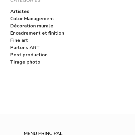
CATEGORIES
Reproduction D’
Papier HDEF – Prémi
Artistes
Traitement De L’
Color Management
Décoration murale
Contact
Encadrement et finition
Fine art
Le Blog De L’atel
Parlons ART
Post production
Tirage photo
MENU PRINCIPAL