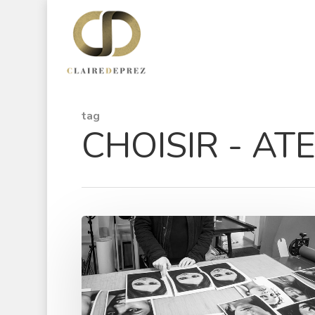
tag
CHOISIR - AT
Hit enter to search or ESC to close