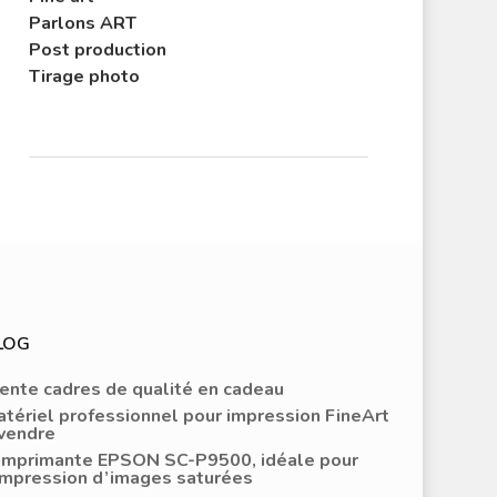
Le Blog De L’atelier
Parlons ART
Post production
Tirage photo
LOG
ente cadres de qualité en cadeau
tériel professionnel pour impression FineArt
 vendre
’imprimante EPSON SC-P9500, idéale pour
impression d’images saturées