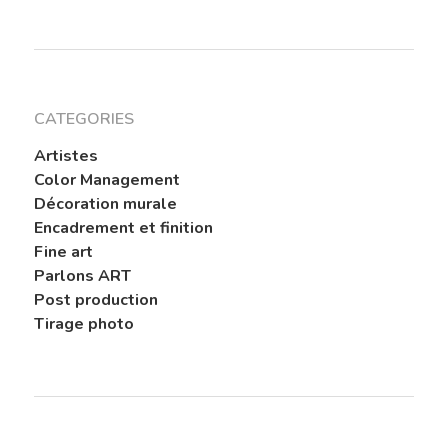
Papiers Labellisés
Finitions
Papier Exceptionnel
Reproduction D’
Papier HDEF – Prémi
Traitement De L’
CATEGORIES
Artistes
Contact
Color Management
Décoration murale
Le Blog De L’atel
Encadrement et finition
Fine art
Parlons ART
Post production
Tirage photo